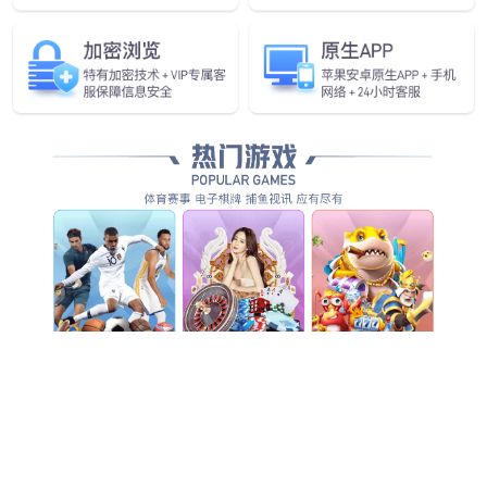
江苏南通金鹰购物中心
杭州湖滨·in77光影艺术长廊
山东烟台机场
深圳湾万象城
兰州新区乾元·金海汇商业广场
上海美罗元宇宙